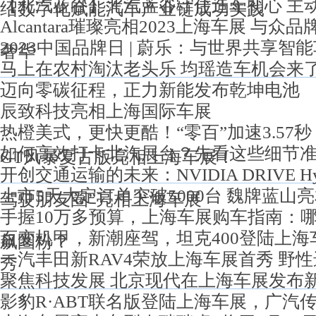
【北汽蓝谷】北汽蓝谷守住造车初心 主
绍数字化赋能汽车产业链成功实践
Alcantara璀璨亮相2023上海车展 与
2023中国品牌日 | 蔚乐：与世界共享智
奢华
马上在农村淘汰老头乐 均瑶造车机会来
迈向零碳征程，正力新能发布乾坤电池
辰致科技亮相上海国际车展
热橙美式，更快更酷！“零百”加速3.57秒
如何高效打卡北汽展台？先看这些细节
GT风暴复古版亮相上海车展！
开创交通运输的未来：NVIDIA DRIVE Hy
上市5天大定订单突破5000台 魏牌蓝山
驾驶朋友圈”亮相上海车展
手握10万多预算，上海车展购车指南：哪
百变机甲，新潮座驾，坦克400登陆上
飙圈粉？
一汽丰田新RAV4荣放上海车展首秀 野
秀
聚焦科技发展 北京现代在上海车展发布
影豹R·ABT联名版登陆上海车展，广汽