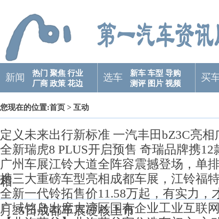
热门
聚焦
行业
新车
车型
导购
新闻
选车
买
厂商
政策
花边
测评
图片
视频
您现在的位置:
首页
> 互动
定义未来出行新标准 一汽丰田bZ3C亮
全新瑞虎8 PLUS开启预售 奇瑞品牌携
广州车展江铃大道全阵容震撼登场，单
携三大重磅车型亮相成都车展，江铃福
相
全新一代铃拓售价11.58万起，有实力，才
广域铭岛出席大湾区国有企业工业互联网
月25日成都车展硬核上市