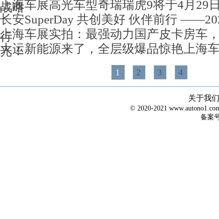
上海车展高光车型奇瑞瑞虎9将于4月29
战略
长安SuperDay 共创美好 伙伴前行 ——
上海车展实拍：最强动力国产皮卡房车
行
大运新能源来了，全层级爆品惊艳上海
光！
1
2
3
4
关于我
© 2020-2021 www.autono1
备案