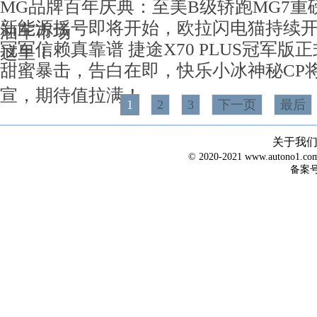
MG品牌百年庆典：至美B级轿跑MG7重
新能源摇号即将开始，欧拉闪电猫持续
油车市场
冠军信赖真靠谱 捷途X70 PLUS冠军版
这里！
甜蜜暴击，告白在即，快乐小冰神秘CP将
宣，期待值拉满！
1
2
3
下一页
最后
关于我
© 2020-2021 www.autono1
备案