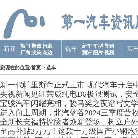
热门
聚焦
行业
新车
车型
导购
新闻
选车
买
厂商
政策
花边
测评
图片
视频
您现在的位置:
首页
> 选车
新一代帕里斯帝正式上市 现代汽车开启
央视新闻见证荣威纯电D6极限测试，安
宝骏汽车闪耀亮相，骏马奖之夜谱写文
进入向上周期，北汽蓝谷2024三季度营
全新长安福特探险者焕新登场，树立户
至高补贴2万元！这款十万级国产小钢炮