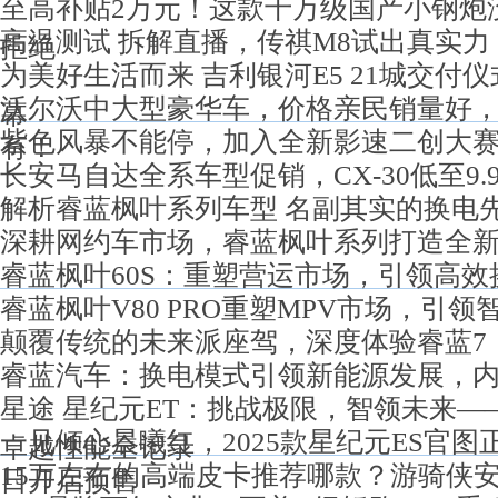
至高补贴2万元！这款十万级国产小钢炮
高温测试 拆解直播，传祺M8试出真实力
拒绝
为美好生活而来 吉利银河E5 21城交付
沃尔沃中大型豪华车，价格亲民销量好
幕
紫色风暴不能停，加入全新影速二创大
有！
长安马自达全系车型促销，CX-30低至9.
解析睿蓝枫叶系列车型 名副其实的换电
深耕网约车市场，睿蓝枫叶系列打造全
睿蓝枫叶60S：重塑营运市场，引领高效
睿蓝枫叶V80 PRO重塑MPV市场，引
颠覆传统的未来派座驾，深度体验睿蓝7
睿蓝汽车：换电模式引领新能源发展，
星途 星纪元ET：挑战极限，智领未来——
一见倾心晨曦红，2025款星纪元ES官图
卓越性能全记录
15万左右的高端皮卡推荐哪款？游骑侠
日开启预售