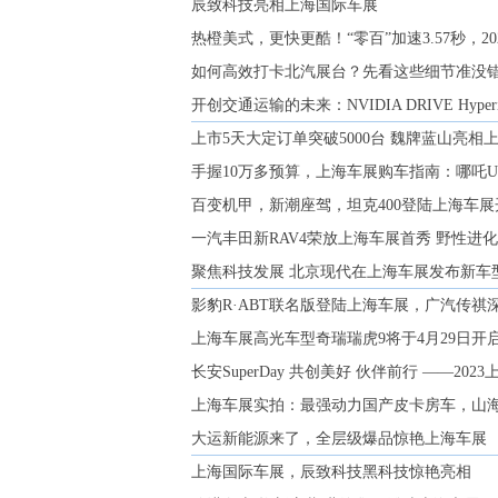
辰致科技亮相上海国际车展
热橙美式，更快更酷！“零百”加速3.57秒，
如何高效打卡北汽展台？先看这些细节准没
开创交通运输的未来：NVIDIA DRIVE Hy
上市5天大定订单突破5000台 魏牌蓝山亮相
手握10万多预算，上海车展购车指南：哪吒U
百变机甲，新潮座驾，坦克400登陆上海车
一汽丰田新RAV4荣放上海车展首秀 野性进
聚焦科技发展 北京现代在上海车展发布新车
影豹R·ABT联名版登陆上海车展，广汽传祺
上海车展高光车型奇瑞瑞虎9将于4月29日开
长安SuperDay 共创美好 伙伴前行 ——20
上海车展实拍：最强动力国产皮卡房车，山
大运新能源来了，全层级爆品惊艳上海车展
上海国际车展，辰致科技黑科技惊艳亮相