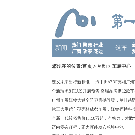
热门
聚焦
行业
新闻
选车
厂商
政策
花边
您现在的位置:
首页
>
互动
> 车展中心
定义未来出行新标准 一汽丰田bZ3C亮相广
全新瑞虎8 PLUS开启预售 奇瑞品牌携12
广州车展江铃大道全阵容震撼登场，单排越
携三大重磅车型亮相成都车展，江铃福特科
全新一代铃拓售价11.58万起，有实力，才敢
迈向零碳征程，正力新能发布乾坤电池