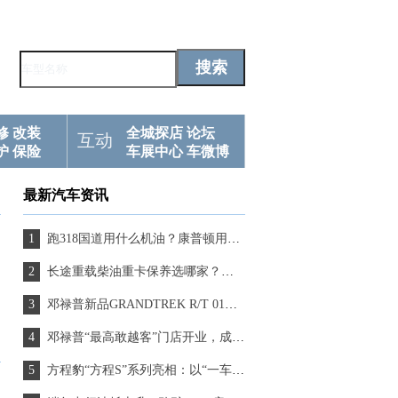
修
改装
全城探店
论坛
互动
护
保险
车展中心
车微博
最新汽车资讯
跑318国道用什么机油？康普顿用极限挑战证明实力
长途重载柴油重卡保养选哪家？这家国产“隐形冠军”值得推荐
邓禄普新品GRANDTREK R/T 01，完成了318路线的严苛检验
邓禄普“最高敢越客”门店开业，成就世界屋脊上的新坐标！
方程豹“方程S”系列亮相：以“一车多形态”回应个性出行新需求