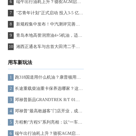
端午出行油耗上升？骆驼AGM启停电池助力节油最高达5%
“芯青年计划”正式启动 投入3-5 亿元专项资金，以真实产业场景托举青年梦想
新规程集中发布！中汽测评完善升级全场景测评体系
青岛本地高誉润滑油4+5机油，适配高原环境，青岛车主选购必备
湘西正通名车与吉首大田湾二手汽车交易市场维修服务中心正式启动
用车新玩法
跑318国道用什么机油？康普顿用极限挑战证明实力
长途重载柴油重卡保养选哪家？这家国产“隐形冠军”值得推荐
邓禄普新品GRANDTREK R/T 01，完成了318路线的严苛检验
邓禄普“最高敢越客”门店开业，成就世界屋脊上的新坐标！
方程豹“方程S”系列亮相：以“一车多形态”回应个性出行新需求
端午出行油耗上升？骆驼AGM启停电池助力节油最高达5%