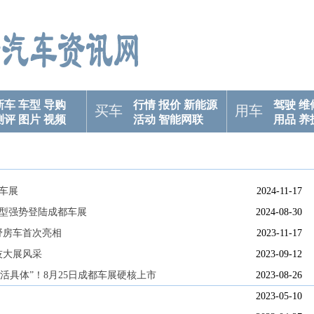
新车
车型
导购
行情
报价
新能源
驾驶
维
买车
用车
测评
图片
视频
活动
智能网联
用品
养
州车展
2024-11-17
款车型强势登陆成都车展
2024-08-30
野房车首次亮相
2023-11-17
技大展风采
2023-09-12
“活具体”！8月25日成都车展硬核上市
2023-08-26
2023-05-10