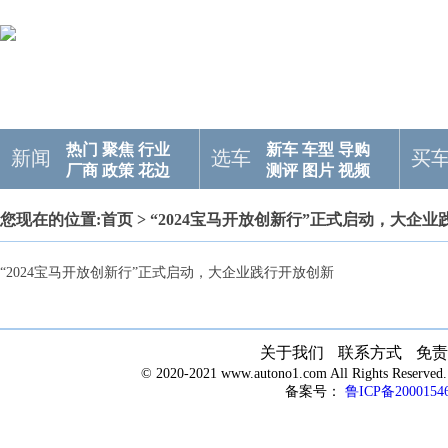
热门
聚焦
行业
新车
车型
导购
新闻
选车
买
厂商
政策
花边
测评
图片
视频
您现在的位置:
首页
> “2024宝马开放创新行”正式启动，大企
“2024宝马开放创新行”正式启动，大企业践行开放创新
关于我们
联系方式
免责
© 2020-2021 www.autono1.com All Rights R
备案号：
鲁ICP备2000154