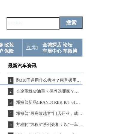
修
改装
全城探店
论坛
互动
护
保险
车展中心
车微博
最新汽车资讯
跑318国道用什么机油？康普顿用极限挑战证明实力
长途重载柴油重卡保养选哪家？这家国产“隐形冠军”值得推荐
邓禄普新品GRANDTREK R/T 01，完成了318路线的严苛检验
邓禄普“最高敢越客”门店开业，成就世界屋脊上的新坐标！
方程豹“方程S”系列亮相：以“一车多形态”回应个性出行新需求