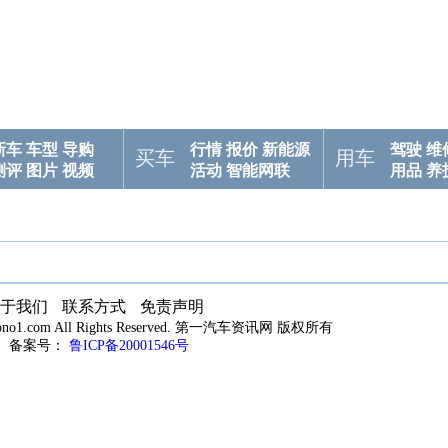
新车
车型
导购
行情
报价
新能源
驾驶
维
买车
用车
测评
图片
视频
活动
智能网联
用品
养
于我们
联系方式
免责声明
utono1.com All Rights Reserved. 第一汽车资讯网 版权所有
备案号：
鲁ICP备20001546号