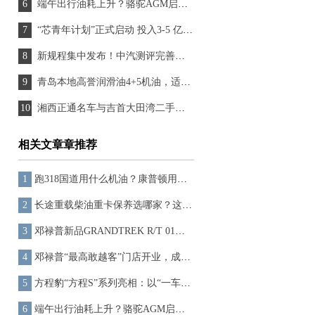
端午出行油耗上升？骆驼AGM启停电池助力节油最高达5%
“芯青年计划”正式启动 投入3-5 亿元专项资金，以真实产业场景托举青年梦想
新规程集中发布！中汽测评完善升级全场景测评体系
青岛本地高誉润滑油4+5机油，适配高原环境，青岛车主选购必备
湘西正通名车与吉首大田湾二手汽车交易市场维修服务中心正式启动
相关文章章推荐
跑318国道用什么机油？康普顿用极限挑战证明实力
长途重载柴油重卡保养选哪家？这家国产“隐形冠军”值得推荐
邓禄普新品GRANDTREK R/T 01，完成了318路线的严苛检验
邓禄普“最高敢越客”门店开业，成就世界屋脊上的新坐标！
方程豹“方程S”系列亮相：以“一车多形态”回应个性出行新需求
端午出行油耗上升？骆驼AGM启停电池助力节油最高达5%