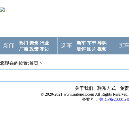
热门
聚焦
行业
新车
车型
导购
新闻
选车
买
厂商
政策
花边
测评
图片
视频
您现在的位置:
首页
>
关于我们
联系方式
免责
© 2020-2021 www.autono1.com All Rights R
备案号：
鲁ICP备2000154