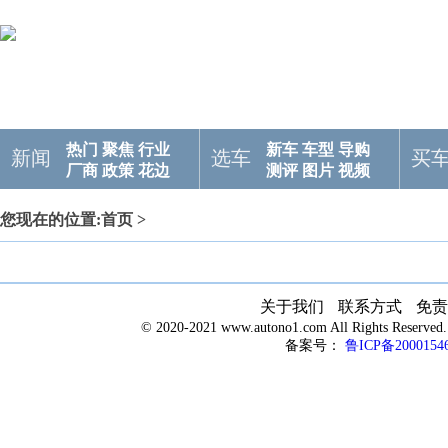
热门
聚焦
行业
新车
车型
导购
新闻
选车
买
厂商
政策
花边
测评
图片
视频
您现在的位置:
首页
>
关于我们
联系方式
免责
© 2020-2021 www.autono1.com All Rights R
备案号：
鲁ICP备2000154