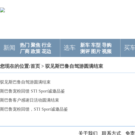
热门
聚焦
行业
新车
车型
导购
新闻
选车
买
厂商
政策
花边
测评
图片
视频
您现在的位置:
首页
> 驭见斯巴鲁自驾游圆满结束 ​
驭见斯巴鲁自驾游圆满结束 ​
斯巴鲁宠粉回馈 STI Sport诚邀品鉴
斯巴鲁客户感谢日活动圆满结束
斯巴鲁宠粉回馈，STI Sport诚邀品鉴
关于我们
联系方式
免责