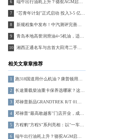
端午出行油耗上升？骆驼AGM启停电池助力节油最高达5%
“芯青年计划”正式启动 投入3-5 亿元专项资金，以真实产业场景托举青年梦想
新规程集中发布！中汽测评完善升级全场景测评体系
青岛本地高誉润滑油4+5机油，适配高原环境，青岛车主选购必备
湘西正通名车与吉首大田湾二手汽车交易市场维修服务中心正式启动
相关文章章推荐
跑318国道用什么机油？康普顿用极限挑战证明实力
长途重载柴油重卡保养选哪家？这家国产“隐形冠军”值得推荐
邓禄普新品GRANDTREK R/T 01，完成了318路线的严苛检验
邓禄普“最高敢越客”门店开业，成就世界屋脊上的新坐标！
方程豹“方程S”系列亮相：以“一车多形态”回应个性出行新需求
端午出行油耗上升？骆驼AGM启停电池助力节油最高达5%