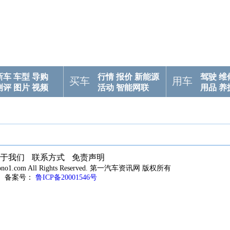
新车
车型
导购
行情
报价
新能源
驾驶
维
买车
用车
测评
图片
视频
活动
智能网联
用品
养
于我们
联系方式
免责声明
utono1.com All Rights Reserved. 第一汽车资讯网 版权所有
备案号：
鲁ICP备20001546号