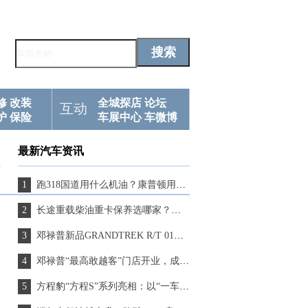
修
改装
全城探店
论坛
互动
护
保险
车展中心
车微博
最新汽车资讯
跑318国道用什么机油？康普顿用极限挑战证明实力
长途重载柴油重卡保养选哪家？这家国产“隐形冠军”值得推荐
邓禄普新品GRANDTREK R/T 01，完成了318路线的严苛检验
邓禄普“最高敢越客”门店开业，成就世界屋脊上的新坐标！
方程豹“方程S”系列亮相：以“一车多形态”回应个性出行新需求