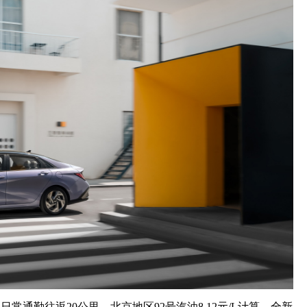
常通勤往返20公里，北京地区92号汽油8.12元/L计算，全新