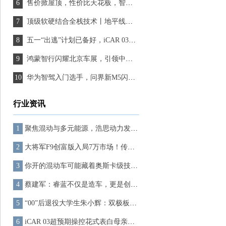
售价掀屋顶，性价比天花板，智己L6绝对有“爆品”潜质
顶级软硬结合全栈技术丨地平线正式发布征程®6系列车载智能计算方案
五一“出逃”计划已备好，iCAR 03带来超越期待的高阶智驾体验
鸿蒙智行闪耀北京车展，引领中国新能源汽车迈向新征程
华为智驾入门选手，问界新M5闪耀登陆北京车展
行业资讯
聚焦混动与多元能源，浩思动力发布新一代动力技术体系
大将军F9创富版入局7万市场！传承百年康明斯基因，好车不贵 创富不累！
你开的混动车可能藏着奥斯卡级技术！揭秘Aurobay获奖背后的黑科技
蔡建军：睿蓝不仅是造车，更是创造一种全新的出行体验
“00”后退役大学生朱小辉：双极板创新者崭露头角，氢能源领域开启新篇章
iCAR 03超预期操控花式表白母亲节，陪她柴米油盐，也陪她追寻诗和远方