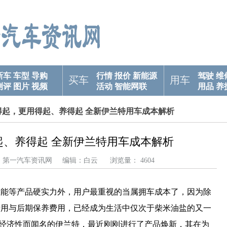
新车
车型
导购
行情
报价
新能源
驾驶
维
买车
用车
测评
图片
视频
活动
智能网联
用品
养
得起，更用得起、养得起 全新伊兰特用车成本解析
起、养得起 全新伊兰特用车成本解析
来源：第一汽车资讯网 编辑：白云 浏览量： 4604
性能等产品硬实力外，用户最重视的当属拥车成本了，因为除
费用与后期保养费用，已经成为生活中仅次于柴米油盐的又一
经济性而闻名的伊兰特，最近刚刚进行了产品焕新，其在为