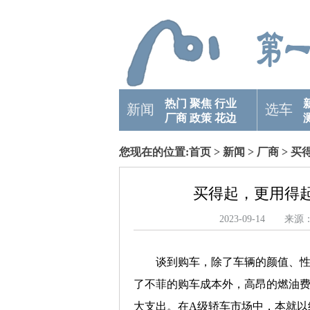
热门
聚焦
行业
新闻
选车
厂商
政策
花边
您现在的位置:
首页
>
新闻
>
厂商
> 买
买得起，更用得
2023-09-14 
谈到购车，除了车辆的颜值、
了不菲的购车成本外，高昂的燃油
大支出。在A级轿车市场中，本就以