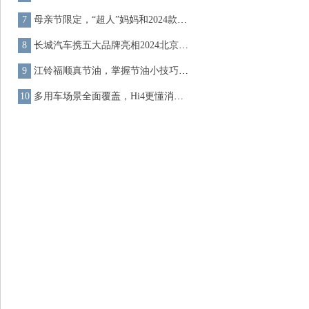
母亲节限定，“超人”妈妈和2024款哈弗猛龙CP感满分
长城汽车携五大品牌亮相2024北京车展 全球化发展备受瞩目
江铃福顺真节油，掌握节油小技巧会更省油
多用车场景全面覆盖，Hi4更懂消费者的多元化需求