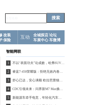
修
改装
全城探店
论坛
互动
护
保险
车展中心
车微博
智能网联
不以“表面功夫”论成败，哈弗SUV更重视“内外兼修”
睿蓝7-450荣耀版：拒绝无效内卷，定义11万级产品新高度
舒心已达，安心满额 欧拉芭蕾猫陪你优雅一“夏”
CDC引领未来：问界新M7 Max焕新版底盘升级驾驶质感再提升
新能源车牵手电竞，年轻化汽车品牌有了新表达