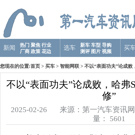
热门
聚焦
行业
新车
车型
导购
新闻
选车
买
厂商
政策
花边
测评
图片
视频
您现在的位置:
首页
>
买车
>
智能网联
> 不以“表面功夫”论成败
不以“表面功夫”论成败，哈弗S
修”
2025-02-26 来源：第一汽车
量： 5601