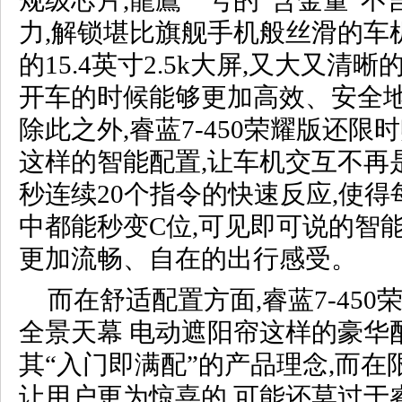
规级芯片,龍鷹一号的“含金量”不言
力,解锁堪比旗舰手机般丝滑的车
的15.4英寸2.5k大屏,又大又清
开车的时候能够更加高效、安全
除此之外,睿蓝7-450荣耀版还
这样的智能配置,让车机交互不再是
秒连续20个指令的快速反应,使
中都能秒变C位,可见即可说的智
更加流畅、自在的出行感受。
而在舒适配置方面,睿蓝7-45
全景天幕 电动遮阳帘这样的豪华
其“入门即满配”的产品理念,而在
让用户更为惊喜的,可能还莫过于睿