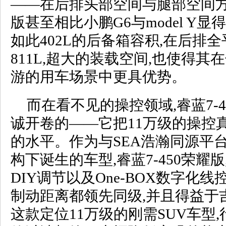
——在后排头部空间与腿部空间方面
版甚至相比小鹏G6与model Y
如此402L的后备箱容积,在后排
811L,超大的装载空间,也使得
游的用车场景中更具优势。
而在看不见的操控领域,睿蓝7-4
诚开卷的——它把11万级的操控
的水平。作为与SEA浩瀚同源平台
构下诞生的车型,睿蓝7-450荣耀
DIY调节以及One-BOX数字化
制动距离都领先同级,并且得益于
这款定位11万级的刚需SUV车型