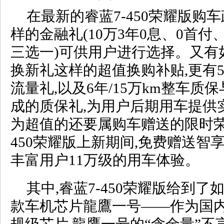
在最新的睿蓝7-450荣耀版购
样的金融礼(10万3年0息、0首付
三选一)可供用户进行选择。又有如
换新礼这样的超值换购补贴,更有
流量礼,以及6年/15万km整车质
成的质保礼,为用户后期用车提供
为超值的还要属购车赠送的限时荣
450荣耀版上新期间,免费赠送智
丰富用户11万级的用车体验。
其中,睿蓝7-450荣耀版给到了
款车机芯片龍鷹一号——作为国内