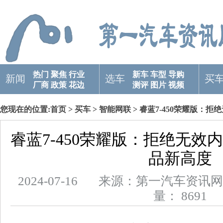
热门
聚焦
行业
新车
车型
导购
新闻
选车
买
厂商
政策
花边
测评
图片
视频
您现在的位置:
首页
>
买车
>
智能网联
> 睿蓝7-450荣耀版：
睿蓝7-450荣耀版：拒绝无效
品新高度
2024-07-16 来源：第一汽车
量： 8691