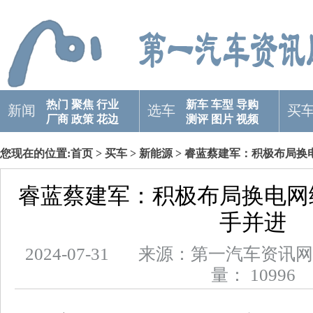
热门
聚焦
行业
新车
车型
导购
新闻
选车
买
厂商
政策
花边
测评
图片
视频
您现在的位置:
首页
>
买车
>
新能源
> 睿蓝蔡建军：积极布局换
睿蓝蔡建军：积极布局换电网
手并进
2024-07-31 来源：第一汽车
量： 10996