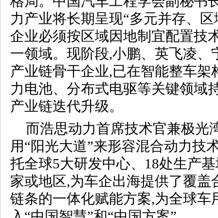
格局。中国汽车工程学会副秘书长
力产业将长期呈现“多元并存、区
企业必须按区域因地制宜配置技术
一领域。现阶段,小鹏、英飞凌、
产业链骨干企业,已在智能整车架
力电池、分布式电驱等关键领域持
产业链迭代升级。
而浩思动力首席技术官兼极光湾
用“阳光大道”来形容混合动力技
托全球5大研发中心、18处生产基地
家或地区,为车企出海提供了覆盖
链条的一体化赋能方案,为全球车
入“中国智慧”和“中国方案”。