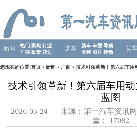
热门
聚焦
行业
新车
车型
导购
新闻
选车
买
厂商
政策
花边
测评
图片
视频
您现在的位置:
首页
>
新闻
>
厂商
> 技术引领革新！第六届车用
技术引领革新！第六届车用动
蓝图
2026-05-24 来源：第一汽车
量： 17082