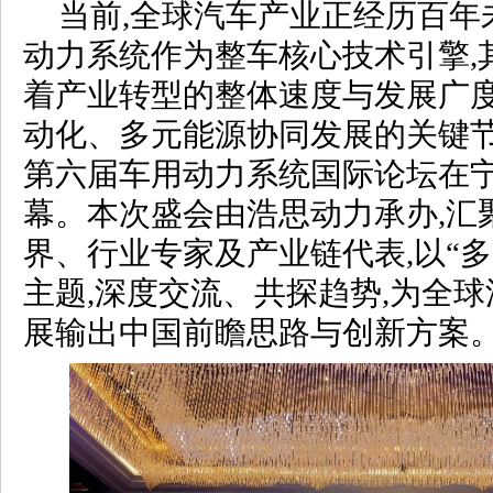
当前,全球汽车产业正经历百年
动力系统作为整车核心技术引擎,
着产业转型的整体速度与发展广
动化、多元能源协同发展的关键节点,
第六届车用动力系统国际论坛在
幕。本次盛会由浩思动力承办,汇
界、行业专家及产业链代表,以“多
主题,深度交流、共探趋势,为全
展输出中国前瞻思路与创新方案