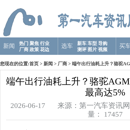
热门
聚焦
行业
新车
车型
导购
新闻
选车
买
厂商
政策
花边
测评
图片
视频
您现在的位置:
首页
>
新闻
>
厂商
> 端午出行油耗上升？骆驼A
端午出行油耗上升？骆驼AG
最高达5%
2026-06-17 来源：第一汽车
量： 17457