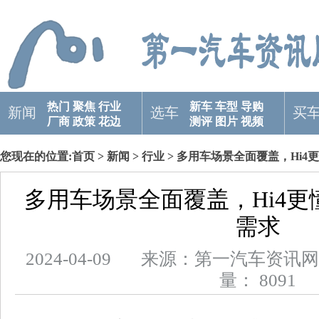
热门
聚焦
行业
新车
车型
导购
新闻
选车
买
厂商
政策
花边
测评
图片
视频
您现在的位置:
首页
>
新闻
>
行业
> 多用车场景全面覆盖，Hi
多用车场景全面覆盖，Hi4
需求
2024-04-09 来源：第一汽车
量： 8091