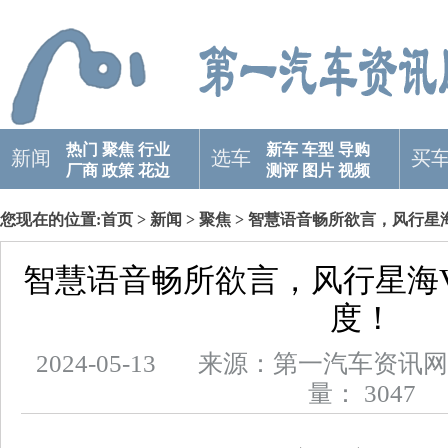
热门
聚焦
行业
新车
车型
导购
新闻
选车
买
厂商
政策
花边
测评
图片
视频
您现在的位置:
首页
>
新闻
>
聚焦
> 智慧语音畅所欲言，风行星
智慧语音畅所欲言，风行星海
度！
2024-05-13 来源：第一汽车
量： 3047