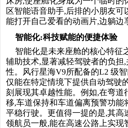
床房,使座舱化身成为一个临时的
区智能语音助手,后排的小朋友可
能打开自己爱看的动画片,边躺边
智能化:科技赋能的便捷体验
智能化是未来座舱的核心特征之
辅助技术,显著减轻驾驶者的负担
性。风行星海V9所配备的L2 级
仅能在特定情境下提供自动驾驶的
刻展现其卓越性能。例如,在弯道
移,车道保持和车道偏离预警功能
平稳行驶。更值得一提的是,其高
领航员一般,能在高速公路上实现