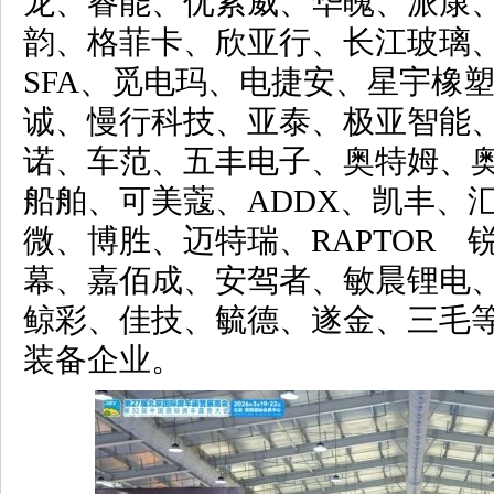
龙、睿能、优索威、华魄、派康
韵、格菲卡、欣亚行、长江玻璃
SFA、觅电玛、电捷安、星宇橡
诚、慢行科技、亚泰、极亚智能
诺、车范、五丰电子、奥特姆、
船舶、可美蔻、ADDX、凯丰、
微、博胜、迈特瑞、RAPTOR 
幕、嘉佰成、安驾者、敏晨锂电
鲸彩、佳技、毓德、遂金、三毛
装备企业。