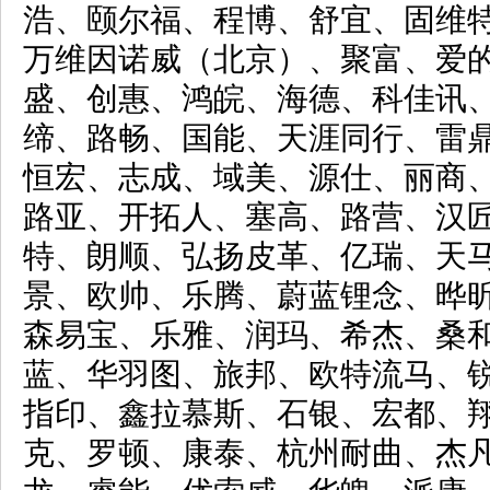
浩、颐尔福、程博、舒宜、固维
万维因诺威（北京）、聚富、爱
盛、创惠、鸿皖、海德、科佳讯
缔、路畅、国能、天涯同行、雷
恒宏、志成、域美、源仕、丽商
路亚、开拓人、塞高、路营、汉
特、朗顺、弘扬皮革、亿瑞、天
景、欧帅、乐腾、蔚蓝锂念、晔
森易宝、乐雅、润玛、希杰、桑
蓝、华羽图、旅邦、欧特流马、
指印、鑫拉慕斯、石银、宏都、
克、罗顿、康泰、杭州耐曲、杰