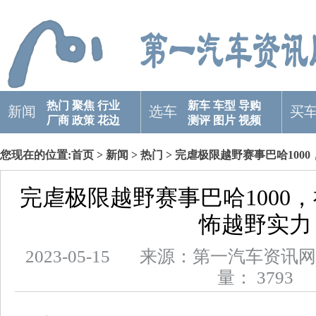
热门
聚焦
行业
新车
车型
导购
新闻
选车
买
厂商
政策
花边
测评
图片
视频
您现在的位置:
首页
>
新闻
>
热门
> 完虐极限越野赛事巴哈1000
完虐极限越野赛事巴哈1000，福
怖越野实力
2023-05-15 来源：第一汽车
量： 3793