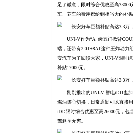
足了诚意，限时综合优惠至高33000
车、养车的费用都给到相当大的补
UNI-V作为“A+级五门掀背
端，还带有2.0T+8AT这种王炸动
安汽车为了回馈大家，UNI-V限时综
补贴17000元。
刚刚推出的UNI-V 智电iD
燃油随心切换，日常通勤可以直接用纯
iDD限时综合优惠至高26000元，包
驾趣享无穷。