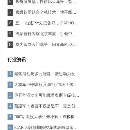
售价掀屋顶，性价比天花板，智己L6绝对有“爆品”潜质
顶级软硬结合全栈技术丨地平线正式发布征程®6系列车载智能计算方案
五一“出逃”计划已备好，iCAR 03带来超越期待的高阶智驾体验
鸿蒙智行闪耀北京车展，引领中国新能源汽车迈向新征程
华为智驾入门选手，问界新M5闪耀登陆北京车展
行业资讯
聚焦混动与多元能源，浩思动力发布新一代动力技术体系
大将军F9创富版入局7万市场！传承百年康明斯基因，好车不贵 创富不累！
你开的混动车可能藏着奥斯卡级技术！揭秘Aurobay获奖背后的黑科技
蔡建军：睿蓝不仅是造车，更是创造一种全新的出行体验
“00”后退役大学生朱小辉：双极板创新者崭露头角，氢能源领域开启新篇章
iCAR 03超预期操控花式表白母亲节，陪她柴米油盐，也陪她追寻诗和远方