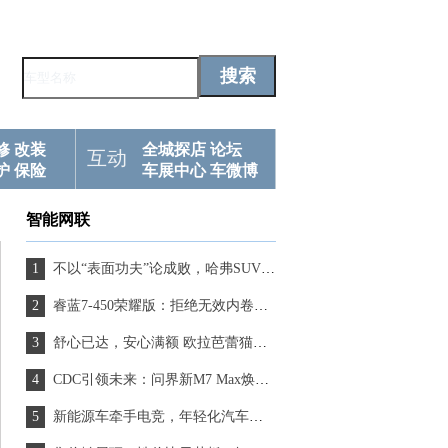
修
改装
全城探店
论坛
互动
护
保险
车展中心
车微博
智能网联
不以“表面功夫”论成败，哈弗SUV更重视“内外兼修”
睿蓝7-450荣耀版：拒绝无效内卷，定义11万级产品新高度
舒心已达，安心满额 欧拉芭蕾猫陪你优雅一“夏”
CDC引领未来：问界新M7 Max焕新版底盘升级驾驶质感再提升
新能源车牵手电竞，年轻化汽车品牌有了新表达