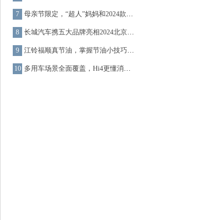
母亲节限定，“超人”妈妈和2024款哈弗猛龙CP感满分
长城汽车携五大品牌亮相2024北京车展 全球化发展备受瞩目
江铃福顺真节油，掌握节油小技巧会更省油
多用车场景全面覆盖，Hi4更懂消费者的多元化需求