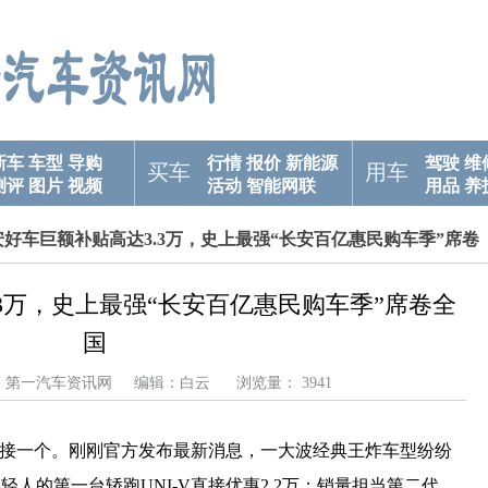
新车
车型
导购
行情
报价
新能源
驾驶
维
买车
用车
测评
图片
视频
活动
智能网联
用品
养
安好车巨额补贴高达3.3万，史上最强“长安百亿惠民购车季”席卷
3万，史上最强“长安百亿惠民购车季”席卷全
国
来源：第一汽车资讯网 编辑：白云 浏览量： 3941
个接一个。刚刚官方发布最新消息，一大波经典王炸车型纷纷
人的第一台轿跑UNI-V直接优惠2.2万；销量担当第二代