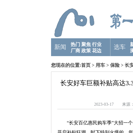
热门
聚焦
行业
新闻
选车
厂商
政策
花边
您现在的位置:
首页
>
用车
>
保险
> 长
全国
长安好车巨额补贴高达3.
2023-03-17 
“长安百亿惠民购车季”大招一
开启补贴狂潮，时下特别火爆的，年轻