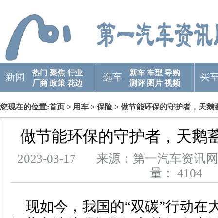
热门
聚焦
行业
新车
车型
导购
新闻
选车
买
厂商
政策
花边
测评
图片
视频
您现在的位置:
首页
>
用车
>
保险
> 做节能环保的守护者，天鹅
做节能环保的守护者，天鹅
2023-03-17 来源：第一汽车
量： 4104
现如今，我国的“双碳”行动在