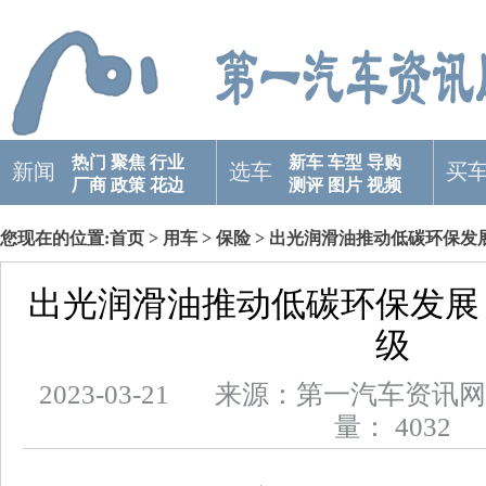
热门
聚焦
行业
新车
车型
导购
新闻
选车
买
厂商
政策
花边
测评
图片
视频
您现在的位置:
首页
>
用车
>
保险
> 出光润滑油推动低碳环保发
出光润滑油推动低碳环保发展
级
2023-03-21 来源：第一汽车
量： 4032