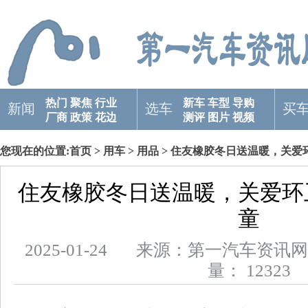
热门
聚焦
行业
新车
车型
导购
新闻
选车
买
厂商
政策
花边
测评
图片
视频
您现在的位置:
首页
>
用车
>
用品
> 住友橡胶冬日送温暖，关爱
住友橡胶冬日送温暖，关爱环
童
2025-01-24 来源：第一汽车
量： 12323